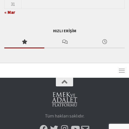
31
« Mar
HIZLI ERIŞIM
Tüm hakları saklıdır.