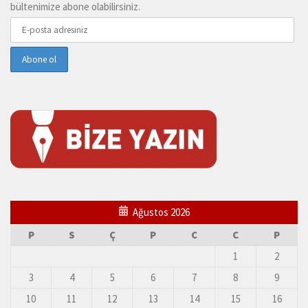
bültenimize abone olabilirsiniz.
Ağustos 2026
P
S
Ç
P
C
C
P
1
2
3
4
5
6
7
8
9
10
11
12
13
14
15
16