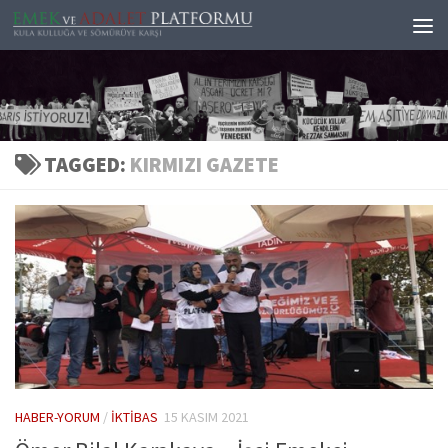
Skip to content
TAGGED:
KIRMIZI GAZETE
HABER-YORUM
/
İKTIBAS
15 KASIM 2021