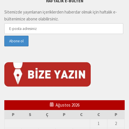
HAFTALIK E-BÜLTEN
Sitemizde yayınlanan içeriklerden haberdar olmak için haftalık e-
bültenimize abone olabilirsiniz.
Ağustos 2026
P
S
Ç
P
C
C
P
1
2