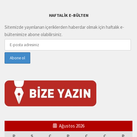
HAFTALIK E-BÜLTEN
Sitemizde yayınlanan içeriklerden haberdar olmak için haftalık e-
bültenimize abone olabilirsiniz.
Ağustos 2026
P
S
Ç
P
C
C
P