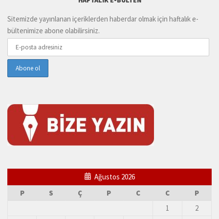
HAFTALIK E-BÜLTEN
Sitemizde yayınlanan içeriklerden haberdar olmak için haftalık e-
bültenimize abone olabilirsiniz.
Ağustos 2026
P
S
Ç
P
C
C
P
1
2