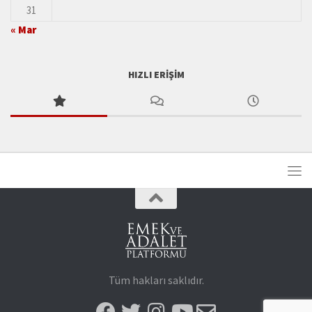
31
« Mar
HIZLI ERIŞIM
Tüm hakları saklıdır.