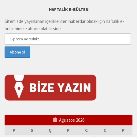
HAFTALIK E-BÜLTEN
Sitemizde yayınlanan içeriklerden haberdar olmak için haftalık e-
bültenimize abone olabilirsiniz.
Ağustos 2026
P
S
Ç
P
C
C
P