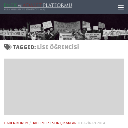
Skip to content
TAGGED:
LISE ÖĞRENCISI
HABER-YORUM
/
HABERLER
/
SON ÇIKANLAR
8 HAZIRAN 2014