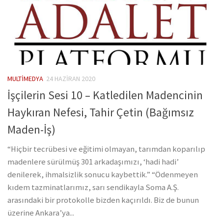
MULTIMEDYA
24 HAZIRAN 2020
İşçilerin Sesi 10 – Katledilen Madencinin
Haykıran Nefesi, Tahir Çetin (Bağımsız
Maden-İş)
“Hiçbir tecrübesi ve eğitimi olmayan, tarımdan koparılıp
madenlere sürülmüş 301 arkadaşımızı, ‘hadi hadi’
denilerek, ihmalsizlik sonucu kaybettik.” “Ödenmeyen
kıdem tazminatlarımız, sarı sendikayla Soma A.Ş.
arasındaki bir protokolle bizden kaçırıldı. Biz de bunun
üzerine Ankara’ya...