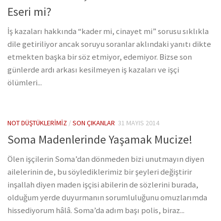
Eseri mi?
İş kazaları hakkında “kader mi, cinayet mi” sorusu sıklıkla
dile getiriliyor ancak soruyu soranlar aklındaki yanıtı dikte
etmekten başka bir söz etmiyor, edemiyor. Bizse son
günlerde ardı arkası kesilmeyen iş kazaları ve işçi
ölümleri...
NOT DÜŞTÜKLERIMIZ
/
SON ÇIKANLAR
31 MAYIS 2014
Soma Madenlerinde Yaşamak Mucize!
Ölen işçilerin Soma’dan dönmeden bizi unutmayın diyen
ailelerinin de, bu söylediklerimiz bir şeyleri değiştirir
inşallah diyen maden işçisi abilerin de sözlerini burada,
olduğum yerde duyurmanın sorumluluğunu omuzlarımda
hissediyorum hâlâ. Soma’da adım başı polis, biraz...