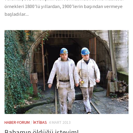
örnekleri 1800’lü yıllardan, 1900’lerin başından vermeye
başladılar....
HABER-YORUM
/
İKTIBAS
4 MART 2013
Babamın öldüğü işteyim!