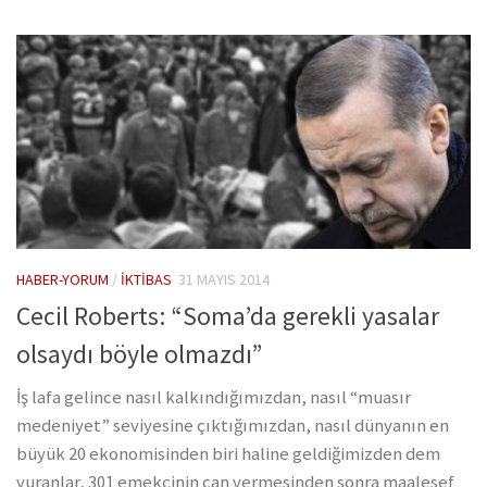
HABER-YORUM
/
İKTIBAS
31 MAYIS 2014
Cecil Roberts: “Soma’da gerekli yasalar
olsaydı böyle olmazdı”
İş lafa gelince nasıl kalkındığımızdan, nasıl “muasır
medeniyet” seviyesine çıktığımızdan, nasıl dünyanın en
büyük 20 ekonomisinden biri haline geldiğimizden dem
vuranlar, 301 emekçinin can vermesinden sonra maalesef