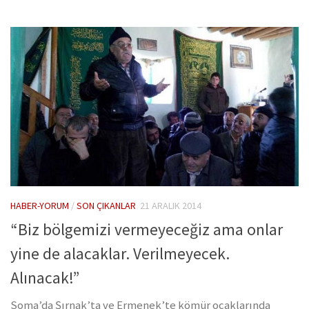
HABER-YORUM
/
SON ÇIKANLAR
21 ARALIK 2014
“Biz bölgemizi vermeyeceğiz ama onlar
yine de alacaklar. Verilmeyecek.
Alınacak!”
Soma’da Şırnak’ta ve Ermenek’te kömür ocaklarında