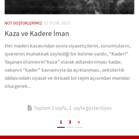
NOT DÜŞTÜKLERIMIZ
27 OCAK 2013
Kaza ve Kadere İman
Her maden kazasından sonra siyasetçilerin, sorumluların,
işverenin muhakkak söylediği bir kelime vardır, “Kader!”.
Yaşanan ölümlerin“kaza” olarak adlandırılması kadar,
vakanın “kader” kavramıyla da açıklanması, sekülerlik
iddiasındaki siyasal ve iktisadi bir rejim açısından manidar
olsa gerek....
Toplam 2 sayfa, 1. sayfa gösteriliyor.
1
2
»