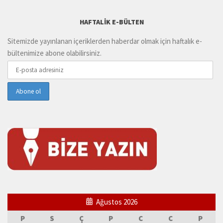
HAFTALIK E-BÜLTEN
Sitemizde yayınlanan içeriklerden haberdar olmak için haftalık e-
bültenimize abone olabilirsiniz.
Ağustos 2026
P
S
Ç
P
C
C
P