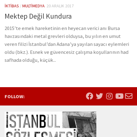
İKTIBAS
/
MULTIMEDYA
20 ARALIK 2017
Mektep Değil Kundura
2015’te emek hareketinin en heyecan verici anı Bursa
havzasındaki metal grevleri olduysa, bu yılın en umut
veren filizi İstanbul’dan Adana’ya yayılan sayacı eylemleri
oldu (bkz.). Esnek ve güvencesiz çalışma koşullarının had
safhada olduğu, küçük...
FOLLOW: