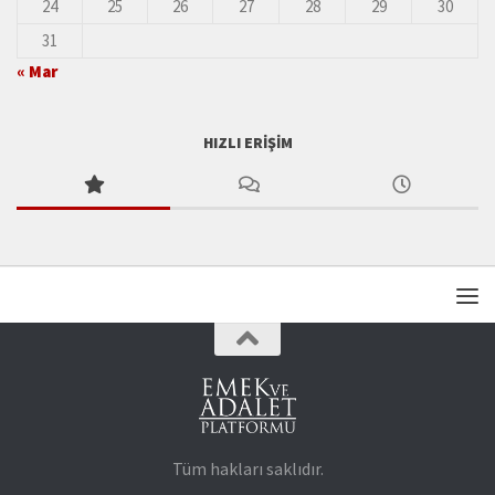
24
25
26
27
28
29
30
31
« Mar
HIZLI ERIŞIM
Tüm hakları saklıdır.