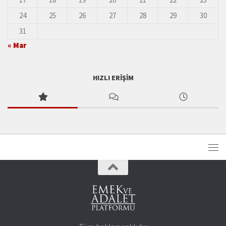
24
25
26
27
28
29
30
31
« Mar
HIZLI ERIŞIM