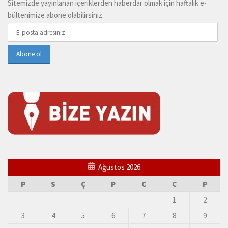
Sitemizde yayınlanan içeriklerden haberdar olmak için haftalık e-
bültenimize abone olabilirsiniz.
Ağustos 2026
P
S
Ç
P
C
C
P
1
2
3
4
5
6
7
8
9