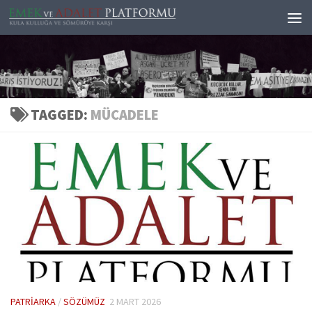
Skip to content
TAGGED:
MÜCADELE
PATRIARKA
/
SÖZÜMÜZ
2 MART 2026