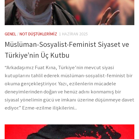
GENEL
/
NOT DÜŞTÜKLERIMIZ
1 HAZIRAN 2025
Müslüman-Sosyalist-Feminist Siyaset ve
Türkiye’nin Üç Kutbu
“Arkadaşımız Fuat Kına, Türkiye’nin mevcut siyasi
kutuplarını tahlil ederek müslüman-sosyalist-feminist bir
okuma gerçekleştiriyor. Yazı, ezilenlerin mücadele
deneyimlerinden doğan ve henüz adını konmamış bir
siyasal yönelimin gücü ve imkanı üzerine düşünmeye davet
ediyor.” Ezme-ezilme ilişkilerini...