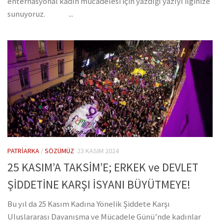
enternasyonal kadın mücadelesi için yazdığı yazıyı ilginize
sunuyoruz. ...
PATRIARKA
/
SÖZÜMÜZ
23 KASIM 2024
25 KASIM’A TAKSİM’E; ERKEK ve DEVLET
ŞİDDETİNE KARŞI İSYANI BÜYÜTMEYE!
Bu yıl da 25 Kasım Kadına Yönelik Şiddete Karşı
Uluslararası Dayanışma ve Mücadele Günü’nde kadınlar