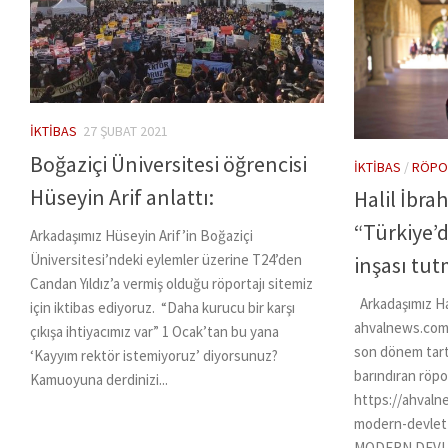
İKTIBAS
27 ŞUBAT 2021
Boğaziçi Üniversitesi öğrencisi
İKTIBAS
/
RÖPO
Hüseyin Arif anlattı:
Halil İbra
“Türkiye’
Arkadaşımız Hüseyin Arif’in Boğaziçi
Üniversitesi’ndeki eylemler üzerine T24’den
inşası tu
Candan Yıldız’a vermiş olduğu röportajı sitemiz
Arkadaşımız Ha
için iktibas ediyoruz. “Daha kurucu bir karşı
ahvalnews.com’
çıkışa ihtiyacımız var” 1 Ocak’tan bu yana
son dönem tartı
‘Kayyım rektör istemiyoruz’ diyorsunuz?
barındıran röpo
Kamuoyuna derdinizi...
https://ahvaln
modern-devlet
MODERN DEVLE