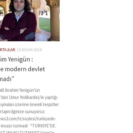
RTAJLAR
15 NISAN 2018
him Yenigün :
de modern devlet
tmadı”
lil İbrahim Yenigün’ün
dan Umur Yedikardeş’le yaptığı
şmaları üzerine önemli tespitler
rtajını ilginize sunuyoruz.
ews2.com/tr/soylesi/turkiyede-
-insasi-tutmadi “TÜRKİYE’DE
T İNŞASI TUTMADI” İslam’ın