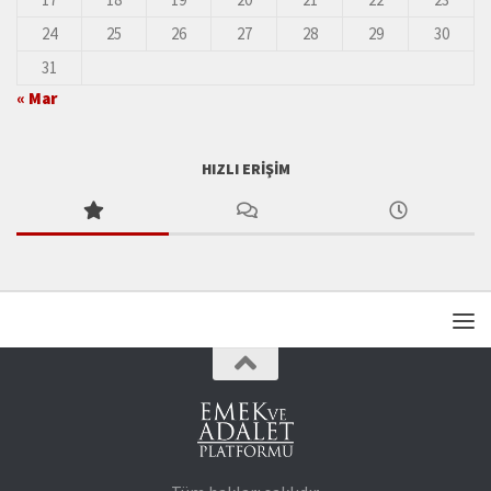
24
25
26
27
28
29
30
31
« Mar
HIZLI ERIŞIM