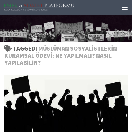
Skip to content
TAGGED:
MÜSLÜMAN SOSYALISTLERIN
KURAMSAL ÖDEVI: NE YAPILMALI? NASIL
YAPILABILIR?