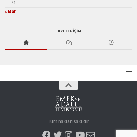
31
« Mar
HIZLI ERIŞIM
Tüm hakları saklıdır.