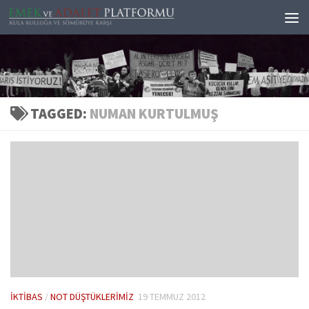
Skip to content
TAGGED:
NUMAN KURTULMUŞ
İKTIBAS
/
NOT DÜŞTÜKLERIMIZ
19 TEMMUZ 2012