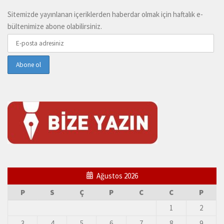
Sitemizde yayınlanan içeriklerden haberdar olmak için haftalık e-
bültenimize abone olabilirsiniz.
Ağustos 2026
P
S
Ç
P
C
C
P
1
2
3
4
5
6
7
8
9