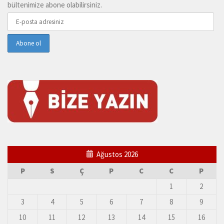
bültenimize abone olabilirsiniz.
Ağustos 2026
P
S
Ç
P
C
C
P
1
2
3
4
5
6
7
8
9
10
11
12
13
14
15
16