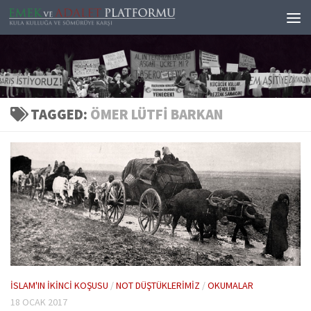
Skip to content
TAGGED:
ÖMER LÜTFI BARKAN
İSLAM'IN İKINCI KOŞUSU
/
NOT DÜŞTÜKLERIMIZ
/
OKUMALAR
18 OCAK 2017