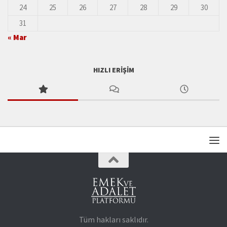
24
25
26
27
28
29
30
31
« Mar
HIZLI ERIŞIM
Tüm hakları saklıdır.