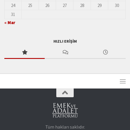
24
25
26
27
28
29
30
31
« Mar
HIZLI ERIŞIM
Tüm hakları saklıdır.