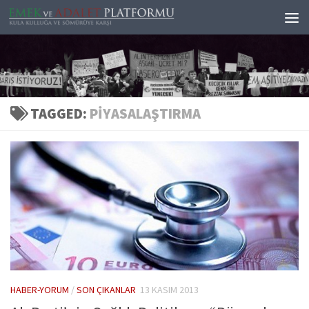
Skip to content
TAGGED:
PIYASALAŞTIRMA
HABER-YORUM
/
SON ÇIKANLAR
13 KASIM 2013