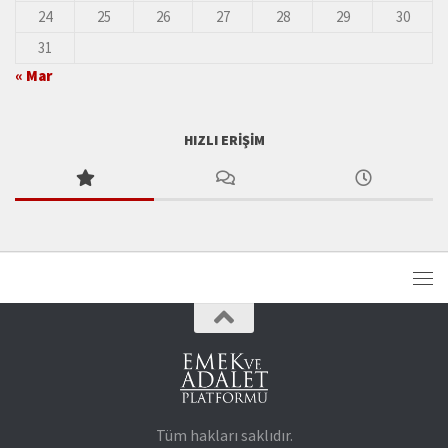
24
25
26
27
28
29
30
31
« Mar
HIZLI ERIŞIM
Tüm hakları saklıdır.