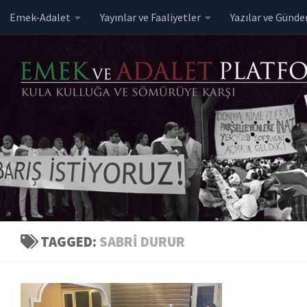
Emek-Adalet
Yayınlar ve Faaliyetler
Yazılar ve Günd
Skip to content
TAGGED:
SABRI DURUR