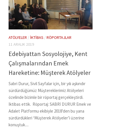
ATÖLYELER
/
İKTIBAS
/
RÖPORTAJLAR
11 ARALIK 2019
Edebiyattan Sosyolojiye, Kent
Çalışmalarından Emek
Hareketine: Müşterek Atölyeler
Sabri Durur, Sivil Sayfalar için, bir yılı aşkındır
sürdürdüğümüz Müştereklerimiz Atölyeleri
özelinde bizimle bir röportaj gerçekleştirdi.
İktibas ettik. Röportaj: SABRİ DURUR Emek ve
Adalet Platformu ekibiyle 2018’den bu yana
sürdürdükleri ‘Müşterek Atölyeler’i üzerine
konuştuk....