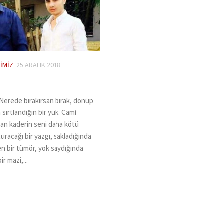
IMIZ
25 ARALIK 2018
. Nerede bırakırsan bırak, dönüp
 sırtlandığın bir yük. Cami
san kaderin seni daha kötü
turacağı bir yazgı, sakladığında
n bir tümör, yok saydığında
r mazi,...