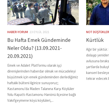
HABER-YORUM
23 EYLÜL 2021
NOT DÜŞTÜKLER
Bu Hafta Emek Gündeminde
Kürtlük
Neler Oldu? (13.09.2021-
Ağır bir yüktür
20.09.2021)
dolaşıp yeniden
avlusuna bırak
Emek ve Adalet Platformu olarak işçi
şartlarda buluş
direnişlerinden haberdar olmak ve mücadeleyi
kanseri besleye
büyütmek için emek gündeminden derlediğimiz
tekrar edecek bi
haftalık bülteni ilginize sunuyoruz;
Kastamonu’da Maden Talanına Karşı Köylüler
Yolu Kapattı Kastamonu Hanönü ilçesine bağlı
Vakıfgeymene köyü köylüleri,...