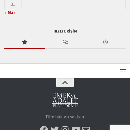
31
« Mar
HIZLI ERIŞIM
Tüm hakları saklıdır.