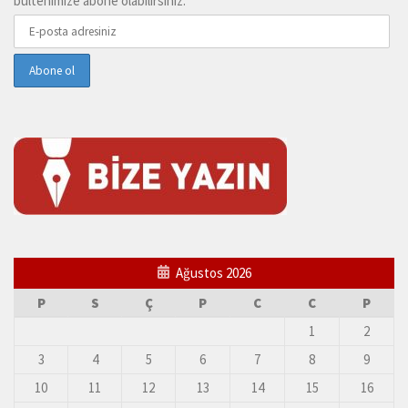
bültenimize abone olabilirsiniz.
Ağustos 2026
P
S
Ç
P
C
C
P
1
2
3
4
5
6
7
8
9
10
11
12
13
14
15
16