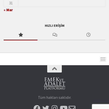
31
« Mar
HIZLI ERIŞIM
Tüm hakları saklıdır.