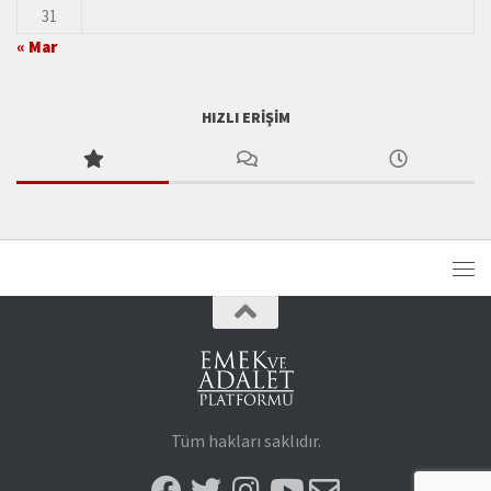
31
« Mar
HIZLI ERIŞIM
Tüm hakları saklıdır.