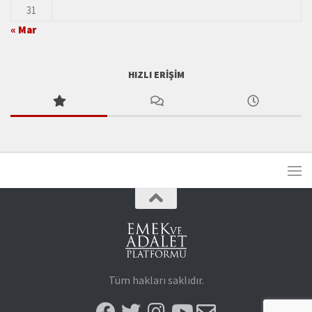
31
« Mar
HIZLI ERIŞIM
Tüm hakları saklıdır.