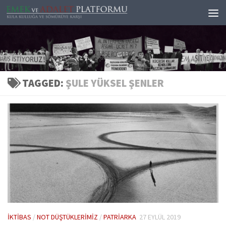
Skip to content
TAGGED:
ŞULE YÜKSEL ŞENLER
İKTIBAS
/
NOT DÜŞTÜKLERIMIZ
/
PATRIARKA
27 EYLÜL 2019