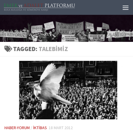
Skip to content
TAGGED:
TALEBIMIZ
HABER-YORUM
/
İKTIBAS
18 MART 2012