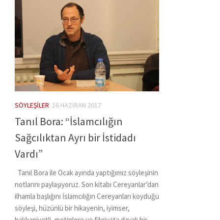
SÖYLEŞILER
16 HAZIRAN 2017
Tanıl Bora: “İslamcılığın
Sağcılıktan Ayrı bir İstidadı
Vardı”
Tanıl Bora ile Ocak ayında yaptığımız söyleşinin
notlarını paylaşıyoruz. Son kitabı Cereyanlar’dan
ilhamla başlığını İslamcılığın Cereyanları koyduğu
söyleşi, hüzünlü bir hikayenin, iyimser,
hakkaniyetli, metinlere ve fikriyata dayalı bir