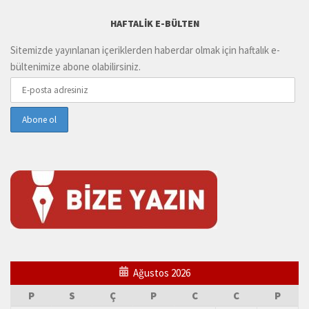
HAFTALIK E-BÜLTEN
Sitemizde yayınlanan içeriklerden haberdar olmak için haftalık e-
bültenimize abone olabilirsiniz.
Ağustos 2026
P
S
Ç
P
C
C
P