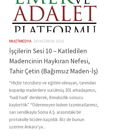
MULTIMEDYA
24 HAZIRAN 2020
İşçilerin Sesi 10 – Katledilen
Madencinin Haykıran Nefesi,
Tahir Çetin (Bağımsız Maden-İş)
“Hiçbir tecrübesi ve eğitimi olmayan, tarımdan
koparılıp madenlere sürülmüş 301 arkadaşımızı,
‘hadi hadi’ denilerek, ihmalsizlik sonucu
kaybettik.” “Ödenmeyen kıdem tazminatlarımız,
sarı sendikayla Soma A.Ş. arasındaki bir
protokolle bizden kaçırıldı. Biz de bunun
üzerine Ankara’ya...