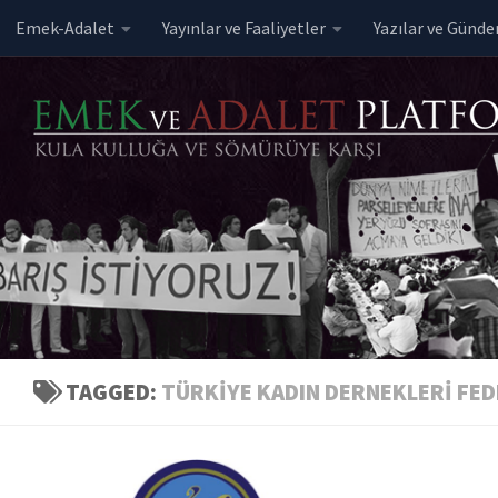
Emek-Adalet
Yayınlar ve Faaliyetler
Yazılar ve Günd
Skip to content
TAGGED:
TÜRKIYE KADIN DERNEKLERI FE