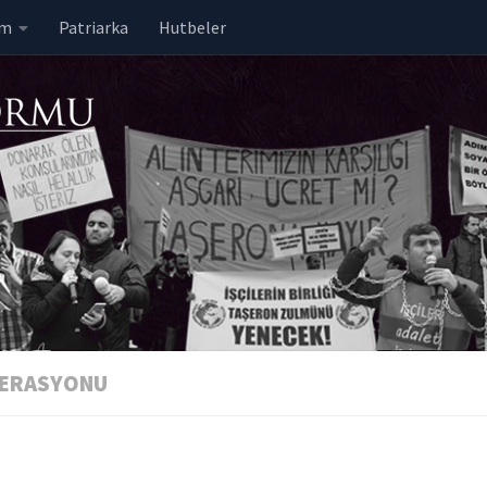
em
Patriarka
Hutbeler
DERASYONU