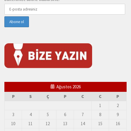
Ağustos 2026
P
S
Ç
P
C
C
P
1
2
3
4
5
6
7
8
9
10
11
12
13
14
15
16