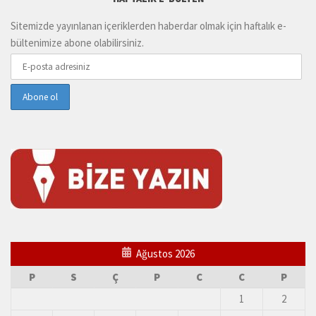
Sitemizde yayınlanan içeriklerden haberdar olmak için haftalık e-
bültenimize abone olabilirsiniz.
Ağustos 2026
P
S
Ç
P
C
C
P
1
2