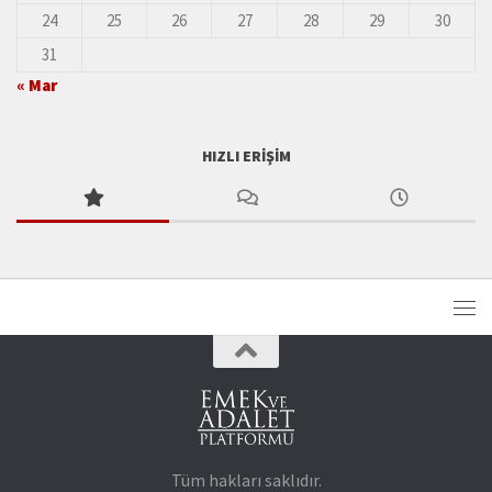
24
25
26
27
28
29
30
31
« Mar
HIZLI ERIŞIM
Tüm hakları saklıdır.