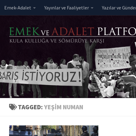
Emek-Adalet
Yayınlar ve Faaliyetler
Yazılar ve Günd
Skip to content
TAGGED:
YEŞIM NUMAN