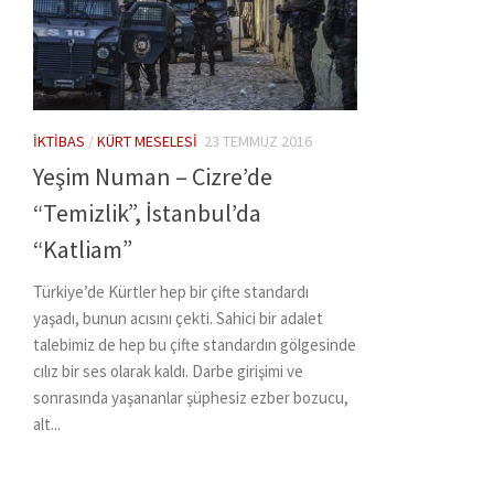
İKTIBAS
/
KÜRT MESELESI
23 TEMMUZ 2016
Yeşim Numan – Cizre’de
“Temizlik”, İstanbul’da
“Katliam”
Türkiye’de Kürtler hep bir çifte standardı
yaşadı, bunun acısını çekti. Sahici bir adalet
talebimiz de hep bu çifte standardın gölgesinde
cılız bir ses olarak kaldı. Darbe girişimi ve
sonrasında yaşananlar şüphesiz ezber bozucu,
alt...