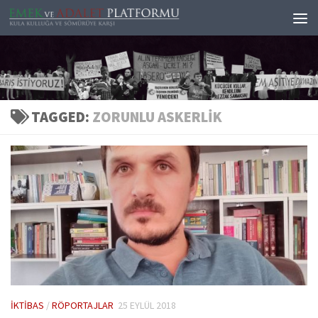
Skip to content
TAGGED:
ZORUNLU ASKERLIK
İKTIBAS
/
RÖPORTAJLAR
25 EYLÜL 2018