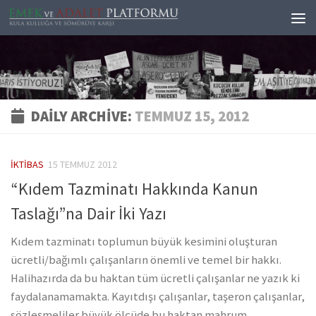
Skip to content
DAILY ARCHIVE:
TEMMUZ 15, 2012
İKTIBAS
15 TEMMUZ 2012
“Kıdem Tazminatı Hakkında Kanun
Taslağı”na Dair İki Yazı
Kıdem tazminatı toplumun büyük kesimini oluşturan
ücretli/bağımlı çalışanların önemli ve temel bir hakkı.
Halihazırda da bu haktan tüm ücretli çalışanlar ne yazık ki
faydalanamamakta. Kayıtdışı çalışanlar, taşeron çalışanlar,
sözleşmeliler büyük ölçüde bu haktan mahrum....