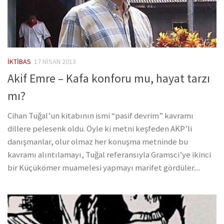
İKTIBAS
17 NISAN 2013
Akif Emre – Kafa konforu mu, hayat tarzı
mı?
Cihan Tuğal’un kitabının ismi “pasif devrim” kavramı
dillere pelesenk oldu. Öyle ki metni keşfeden AKP’li
danışmanlar, olur olmaz her konuşma metninde bu
kavramı alıntılamayı, Tuğal referansıyla Gramsci’ye ikinci
bir Küçükömer muamelesi yapmayı marifet gördüler....