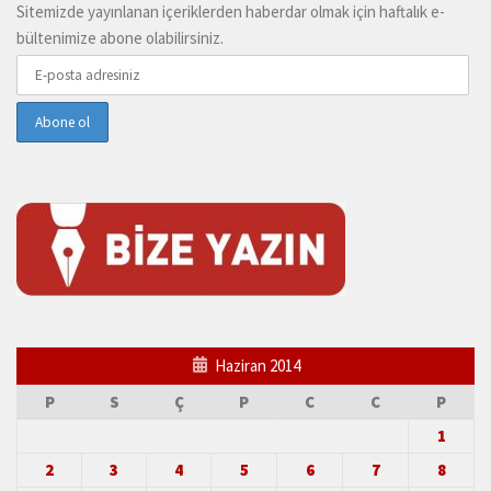
Sitemizde yayınlanan içeriklerden haberdar olmak için haftalık e-
bültenimize abone olabilirsiniz.
Haziran 2014
P
S
Ç
P
C
C
P
1
2
3
4
5
6
7
8