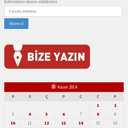
bültenimize abone olabilirsiniz.
Kasım 2014
P
S
Ç
P
C
C
P
1
2
3
4
5
6
7
8
9
10
11
12
13
14
15
16