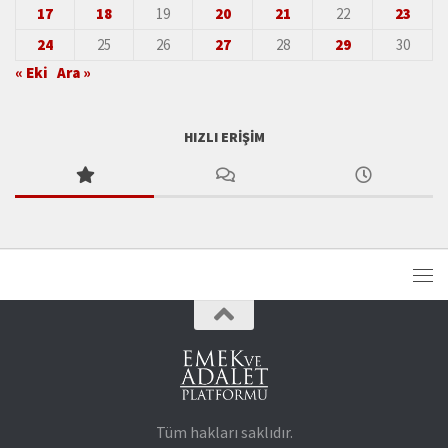
17
18
19
20
21
22
23
24
25
26
27
28
29
30
« Eki
Ara »
HIZLI ERIŞIM
Tüm hakları saklıdır.