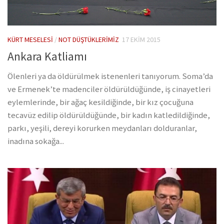
KÜRT MESELESI
/
NOT DÜŞTÜKLERIMIZ
17 EKIM 2015
Ankara Katliamı
Ölenleri ya da öldürülmek istenenleri tanıyorum. Soma’da
ve Ermenek’te madenciler öldürüldüğünde, iş cinayetleri
eylemlerinde, bir ağaç kesildiğinde, bir kız çocuğuna
tecavüz edilip öldürüldüğünde, bir kadın katledildiğinde,
parkı, yeşili, dereyi korurken meydanları dolduranlar,
inadına sokağa...