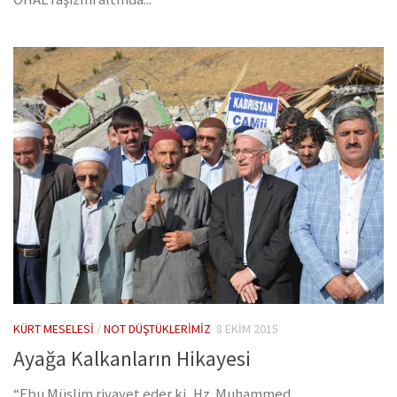
KÜRT MESELESI
/
NOT DÜŞTÜKLERIMIZ
8 EKIM 2015
Ayağa Kalkanların Hikayesi
“Ebu Müslim rivayet eder ki, Hz. Muhammed