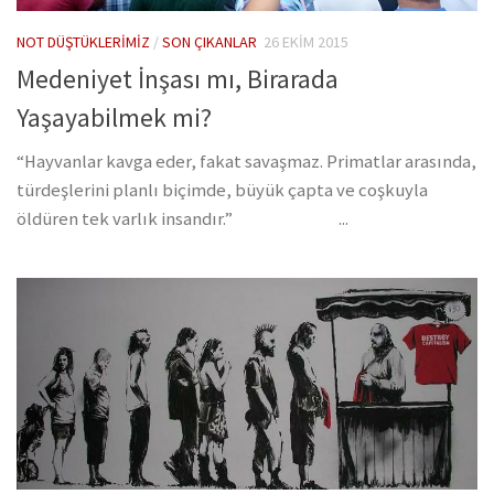
NOT DÜŞTÜKLERIMIZ
/
SON ÇIKANLAR
26 EKIM 2015
Medeniyet İnşası mı, Birarada
Yaşayabilmek mi?
“Hayvanlar kavga eder, fakat savaşmaz. Primatlar arasında,
türdeşlerini planlı biçimde, büyük çapta ve coşkuyla
öldüren tek varlık insandır.” ...