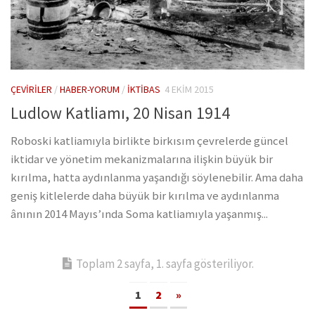
ÇEVIRILER
/
HABER-YORUM
/
İKTIBAS
4 EKIM 2015
Ludlow Katliamı, 20 Nisan 1914
Roboski katliamıyla birlikte birkısım çevrelerde güncel
iktidar ve yönetim mekanizmalarına ilişkin büyük bir
kırılma, hatta aydınlanma yaşandığı söylenebilir. Ama daha
geniş kitlelerde daha büyük bir kırılma ve aydınlanma
ânının 2014 Mayıs’ında Soma katliamıyla yaşanmış...
Toplam 2 sayfa, 1. sayfa gösteriliyor.
1
2
»