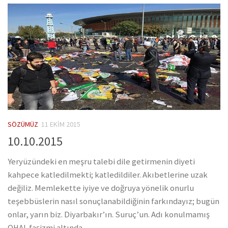
SÖZÜMÜZ
11 EKIM 2015
10.10.2015
Yeryüzündeki en meşru talebi dile getirmenin diyeti
kahpece katledilmekti; katledildiler. Akıbetlerine uzak
değiliz. Memlekette iyiye ve doğruya yönelik onurlu
teşebbüslerin nasıl sonuçlanabildiğinin farkındayız; bugün
onlar, yarın biz. Diyarbakır’ın. Suruç’un. Adı konulmamış
OHAL faşizmi altında...