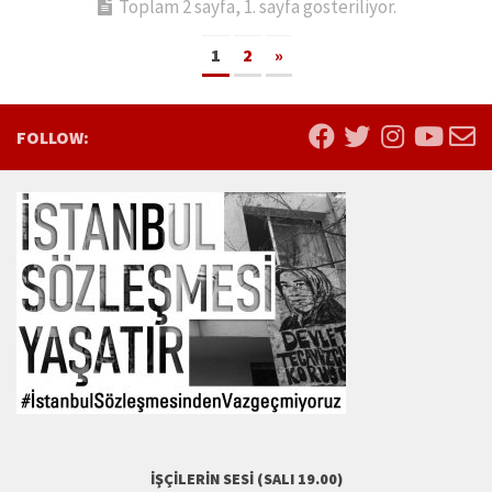
Toplam 2 sayfa, 1. sayfa gösteriliyor.
1
2
»
FOLLOW:
İŞÇILERIN SESI (SALI 19.00)