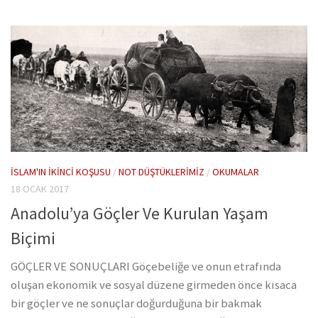
İSLAM'IN İKINCI KOŞUSU
/
NOT DÜŞTÜKLERIMIZ
/
OKUMALAR
18 OCAK 2017
Anadolu’ya Göçler Ve Kurulan Yaşam
Biçimi
GÖÇLER VE SONUÇLARI Göçebeliğe ve onun etrafında
oluşan ekonomik ve sosyal düzene girmeden önce kısaca
bir göçler ve ne sonuçlar doğurduğuna bir bakmak