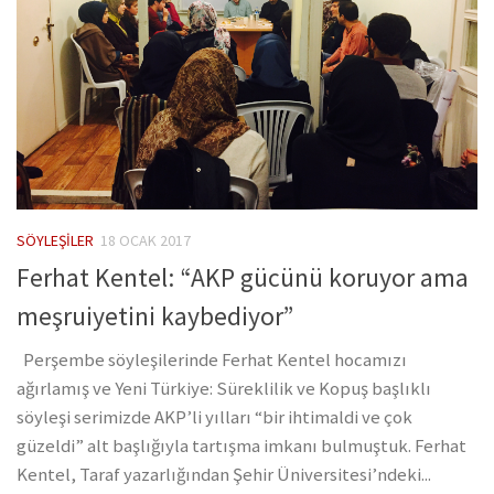
SÖYLEŞILER
18 OCAK 2017
Ferhat Kentel: “AKP gücünü koruyor ama
meşruiyetini kaybediyor”
Perşembe söyleşilerinde Ferhat Kentel hocamızı
ağırlamış ve Yeni Türkiye: Süreklilik ve Kopuş başlıklı
söyleşi serimizde AKP’li yılları “bir ihtimaldi ve çok
güzeldi” alt başlığıyla tartışma imkanı bulmuştuk. Ferhat
Kentel, Taraf yazarlığından Şehir Üniversitesi’ndeki...