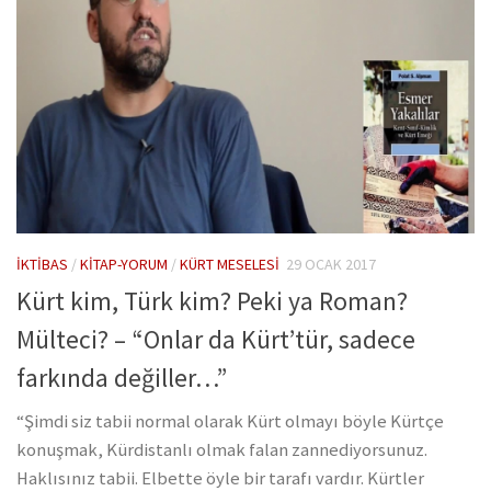
İKTIBAS
/
KITAP-YORUM
/
KÜRT MESELESI
29 OCAK 2017
Kürt kim, Türk kim? Peki ya Roman?
Mülteci? – “Onlar da Kürt’tür, sadece
farkında değiller…”
“Şimdi siz tabii normal olarak Kürt olmayı böyle Kürtçe
konuşmak, Kürdistanlı olmak falan zannediyorsunuz.
Haklısınız tabii. Elbette öyle bir tarafı vardır. Kürtler