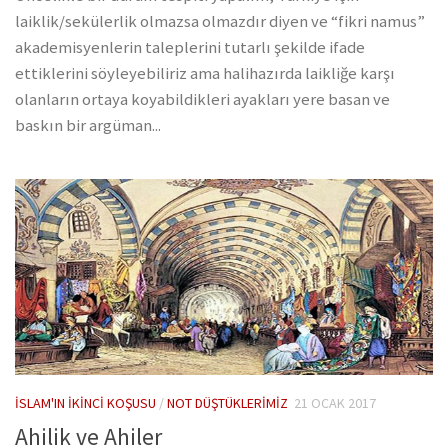
laiklik/sekülerlik olmazsa olmazdır diyen ve “fikri namus”
akademisyenlerin taleplerini tutarlı şekilde ifade
ettiklerini söyleyebiliriz ama halihazırda laikliğe karşı
olanların ortaya koyabildikleri ayakları yere basan ve
baskın bir argüman...
İSLAM'IN İKINCI KOŞUSU
/
NOT DÜŞTÜKLERIMIZ
21 OCAK 2017
Ahilik ve Ahiler