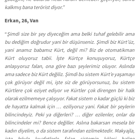
kalkmış bana terörist diyor.”
Erkan, 26, Van
“
Şimdi size bir şey diyeceğim ama belki tuhaf gelebilir ama
bu dediğim doğrudur yani bir düşünseniz. Şimdi biz Kürt’üz,
yani anamız babamız Kürt, değil mi? Biz de otomatikman
Kürt oluyoruz tabii. İşte Kürtçe konuşuyoruz, Kürtçe
anlaşıyoruz falan, ona göre bazı şeylerimiz oluyor. Aslında
ama sadece biz Kürt değiliz. Şimdi bu sistem Kürt’e yaşamayı
çok görüyor değil mi, işte siz de görüyorsunuz, bu sistem
Kürtlere çok eziyet ediyor ve Kürtler çok direngen bir halk
olarak ezilmemeye çalışıyor. Fakat sistem o kadar güçlü ki biz
de hayatta kalmak için … eziliyoruz yani. Fakat bir şeylerin
bilincindeyiz. Peki ya diğerleri? … diğer ezilenler, onlar da
bilincindeler mi? Bence değiller. Aslına bakarsan mesela bir
kadın diyelim, o da sistem tarafından ezilmektedir. Makyajla,
işte böyle kıyafetlerle falan sistemin kölesi haline