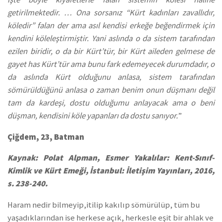
getirilmektedir. … Ona sorsanız “Kürt kadınları zavallıdır,
köledir” falan der ama asıl kendisi erkeğe beğendirmek için
kendini köleleştirmiştir. Yani aslında o da sistem tarafından
ezilen biridir, o da bir Kürt’tür, bir Kürt aileden gelmese de
gayet has Kürt’tür ama bunu fark edemeyecek durumdadır, o
da aslında Kürt olduğunu anlasa, sistem tarafından
sömürüldüğünü anlasa o zaman benim onun düşmanı değil
tam da kardeşi, dostu olduğumu anlayacak ama o beni
düşman, kendisini köle yapanları da dostu sanıyor.
”
Çiğdem, 23, Batman
Kaynak: Polat Alpman, Esmer Yakalılar: Kent-Sınıf-
Kimlik ve Kürt Emeği, İstanbul: İletişim Yayınları, 2016,
s. 238-240.
Haram nedir bilmeyip,itilip kakılıp sömürülüp, tüm bu
yaşadıklarından ise herkese açık, herkesle eşit bir ahlak ve