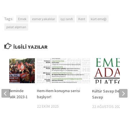
Tags:
Emek
esmer yakalılar
işçi sınıfı
Kent
kürt emeği
polat alpman
İLGILI YAZILAR
in Gündeminde
Hem-Hem konuşma serisi
Kültür Savaşı Değil Sın
 (4 Aralık 2023-1
başlıyor!
Savaşı
)
22 EKIM 2025
22 AĞUSTOS 2025
24