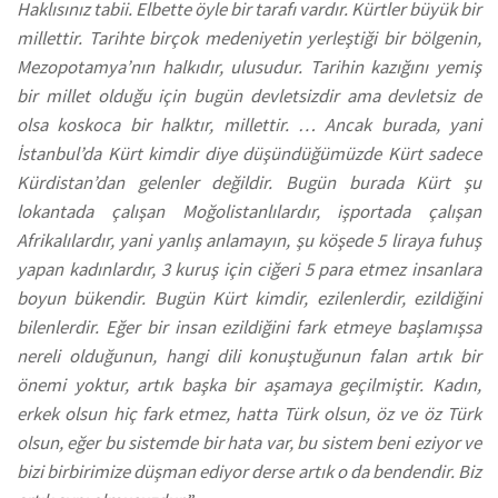
Haklısınız tabii. Elbette öyle bir tarafı vardır. Kürtler büyük bir
millettir. Tarihte birçok medeniyetin yerleştiği bir bölgenin,
Mezopotamya’nın halkıdır, ulusudur. Tarihin kazığını yemiş
bir millet olduğu için bugün devletsizdir ama devletsiz de
olsa koskoca bir halktır, millettir. … Ancak burada, yani
İstanbul’da Kürt kimdir diye düşündüğümüzde Kürt sadece
Kürdistan’dan gelenler değildir. Bugün burada Kürt şu
lokantada çalışan Moğolistanlılardır, işportada çalışan
Afrikalılardır, yani yanlış anlamayın, şu köşede 5 liraya fuhuş
yapan kadınlardır, 3 kuruş için ciğeri 5 para etmez insanlara
boyun bükendir. Bugün Kürt kimdir, ezilenlerdir, ezildiğini
bilenlerdir. Eğer bir insan ezildiğini fark etmeye başlamışsa
nereli olduğunun, hangi dili konuştuğunun falan artık bir
önemi yoktur, artık başka bir aşamaya geçilmiştir. Kadın,
erkek olsun hiç fark etmez, hatta Türk olsun, öz ve öz Türk
olsun, eğer bu sistemde bir hata var, bu sistem beni eziyor ve
bizi birbirimize düşman ediyor derse artık o da bendendir. Biz