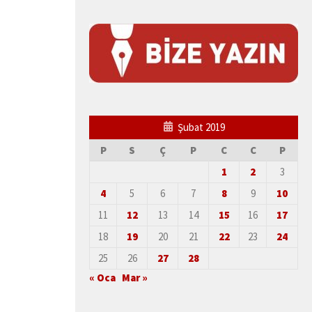
Şubat 2019
P
S
Ç
P
C
C
P
1
2
3
4
5
6
7
8
9
10
11
12
13
14
15
16
17
18
19
20
21
22
23
24
25
26
27
28
« Oca
Mar »