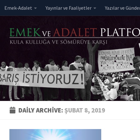
Emek-Adalet
Yayınlar ve Faaliyetler
Yazılar ve Günd
Skip to content
DAILY ARCHIVE:
ŞUBAT 8, 2019