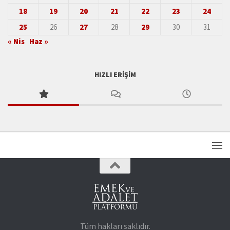
18
19
20
21
22
23
24
25
26
27
28
29
30
31
« Nis
Haz »
HIZLI ERIŞIM
Tüm hakları saklıdır.